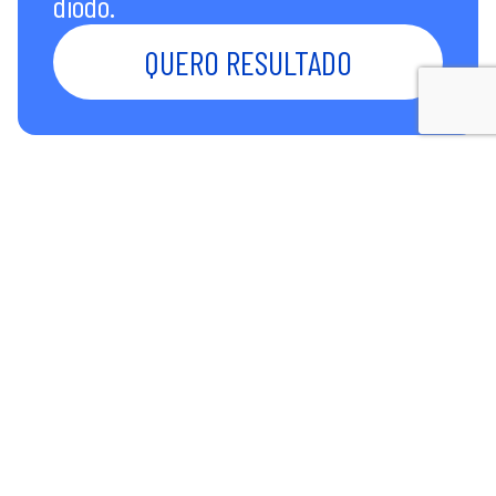
diodo.
QUERO RESULTADO
FAQ
Quais áreas do corpo são válidas para as
sessões cortesia?
Quem pode ganhar as 3 sessões gratuitas?