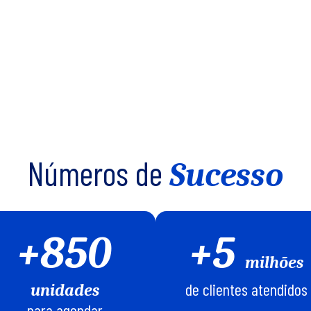
Números de
Sucesso
+850
+5
milhões
de clientes atendidos
unidades
para agendar